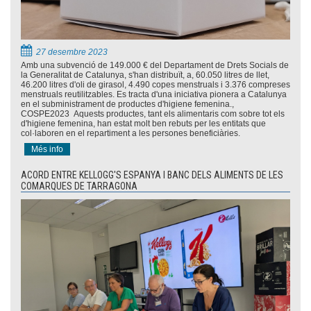
27 desembre 2023
Amb una subvenció de 149.000 € del Departament de Drets Socials de
la Generalitat de Catalunya, s'han distribuït, a, 60.050 litres de llet,
46.200 litres d'oli de girasol, 4.490 copes menstruals i 3.376 compreses
menstruals reutilitzables. Es tracta d'una iniciativa pionera a Catalunya
en el subministrament de productes d'higiene femenina.,
COSPE2023 Aquests productes, tant els alimentaris com sobre tot els
d'higiene femenina, han estat molt ben rebuts per les entitats que
col·laboren en el repartiment a les persones beneficiàries.
Més info
ACORD ENTRE KELLOGG'S ESPANYA I BANC DELS ALIMENTS DE LES
COMARQUES DE TARRAGONA