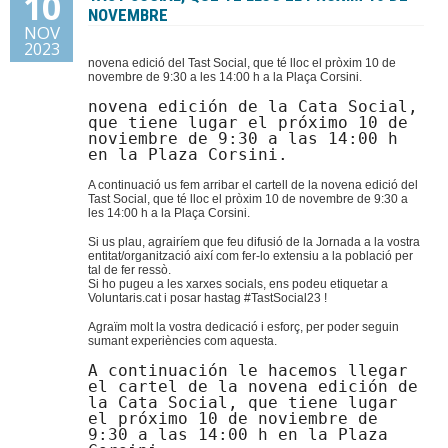
10
NOVEMBRE
NOV
Donacions
2023
novena edició del Tast Social, que té lloc el pròxim 10 de
novembre de 9:30 a les 14:00 h a la Plaça Corsini.
Contacte
novena edición de la Cata Social, 
que tiene lugar el próximo 10 de 
noviembre de 9:30 a las 14:00 h 
en la Plaza Corsini.
A continuació us fem arribar el cartell de la novena edició del
Tast Social, que té lloc el pròxim 10 de novembre de 9:30 a
les 14:00 h a la Plaça Corsini.
Si us plau, agrairíem que feu difusió de la Jornada a la vostra
entitat/organització així com fer-lo extensiu a la població per
tal de fer ressò.
Si ho pugeu a les xarxes socials, ens podeu etiquetar a
Voluntaris.cat i posar hastag #TastSocial23 !
Agraïm molt la vostra dedicació i esforç, per poder seguin
sumant experiències com aquesta.
A continuación le hacemos llegar 
el cartel de la novena edición de 
la Cata Social, que tiene lugar 
el próximo 10 de noviembre de 
9:30 a las 14:00 h en la Plaza 