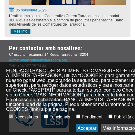
05 novembre 2025
L'entitat amb seu a la Cooperativa Obrera Tarraconense, ha aportat
300 € que es destinaran a la compra de productes per abastir al Banc
dels Aliments de les Comarques de Tarragona.
Més info
Per contactar amb nosaltres:
C/ Escultor rocamora 14 Reus, Tarragona 43204
admin@bancalimentstarragona.org
Telf.. +34 977 75 74 44
FUNDACIO BANC DELS ALIMENTS COMARQUES DE TARR
Comparteix la pàgina:
ALIMENTS TARRAGONA, utiliza "COOKIES" para garantizar 
nuestro portal web, mejorando la seguridad, para obtener un
superiores, para recoger datos estadísticos y para mostrarle
un Check, "ACEPTAR" para autorizar su uso, con otro Che
Avís legal
Política Privacitat
Política de cookies
Ús de donacions
y otro Check “MAS INFORMACIÓN” para ofrecer la informació
En el caso de rechazarlas, BANC ALIMENTS TARRAGONA, n
funcionalidad de la página. Puede obtener más informació
COOKIES (link) a pie de página.
Necessàries
Funcionals
Rendiment
Publicitàri
Acceptar
Més informació