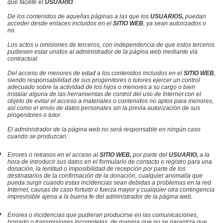
que facilite el
USUARIO
.
De los contenidos de aquellas páginas a las que los
USUARIOS,
puedan
acceder desde enlaces incluidos en el
SITIO WEB
, ya sean autorizados o
no.
Los actos u omisiones de terceros, con independencia de que estos terceros
pudiesen estar unidos a
l administrador de la página web
mediante vía
contractual.
Del acceso de menores de edad a los contenidos incluidos en el
SITIO WEB
,
siendo responsabilidad de sus progenitores o tutores ejercer un control
adecuado sobre la actividad de los hijos o menores a su cargo o bien
instalar alguna de las herramientas de control del uso de Internet con el
objeto de evitar el acceso a materiales o contenidos no aptos para menores,
así como el envío de datos personales sin la previa autorización de sus
progenitores o tutor.
El administrador de la página web
no será responsable en ningún caso
cuando se produzcan:
Errores o retrasos en el acceso al
SITIO WEB,
por parte del
USUARIO,
a la
hora de introducir sus datos en el formulario de contacto o registro para una
donación, la lentitud o imposibilidad de recepción por parte de los
destinatarios de la confirmación de la donación, cualquier anomalía que
pueda surgir cuando estas incidencias sean debidas a problemas en la red
Internet, causas de caso fortuito o fuerza mayor y cualquier otra contingencia
imprevisible ajena a la buena fe de
l administrador de la página web.
Errores o incidencias que pudieran producirse en las comunicaciones,
borrado o transmisiones incompletas, de manera que no se garantiza que