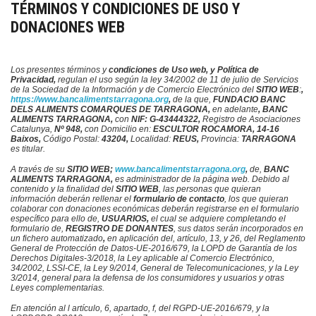
TÉRMINOS Y CONDICIONES DE USO Y
DONACIONES WEB
Donacions
Contacte
Los presentes términos y
condiciones de Uso web, y Política de
Privacidad,
regulan el uso según la ley 34/2002 de 11 de julio de Servicios
de la Sociedad de la Información y de Comercio Electrónico del
SITIO WEB
:
,
https://www.bancalimentstarragona.org
,
de la que,
FUNDACIO BANC
DELS ALIMENTS COMARQUES DE TARRAGONA,
en adelante
, BANC
ALIMENTS TARRAGONA,
con
NIF:
G-43444322,
Registro de Asociaciones
Catalunya,
Nº 948,
con Domicilio en:
ESCULTOR ROCAMORA, 14-16
Baixos,
Código Postal:
43204,
Localidad:
REUS,
Provincia:
TARRAGONA
es titular.
A través de su
SITIO WEB;
www.bancalimentstarragona.org
,
de,
BANC
ALIMENTS TARRAGONA,
es
administrador de la página web
. Debido al
contenido y la finalidad del
SITIO WEB
, las personas que quieran
información deberán rellenar el
formulario de contacto
, los que quieran
colaborar con donaciones económicas deberán registrarse en el formulario
específico para ello de,
USUARIOS,
el cual se adquiere completando el
formulario de,
REGISTRO DE DONANTES
, sus datos serán incorporados en
un fichero automatizado
,
en aplicación del, artículo, 13, y 26, del Reglamento
General de Protección de Datos-UE-2016/679, la LOPD de Garantía de los
Derechos Digitales-3/2018, la Ley aplicable al Comercio Electrónico,
34/2002, LSSI-CE, la Ley 9/2014, General de Telecomunicaciones, y la Ley
3/2014, general para la defensa de los consumidores y usuarios y otras
Leyes complementarias.
E
n atención al l artículo, 6, apartado, f, del RGPD-UE-2016/679, y la