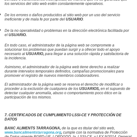
los servicios del sitio web estén constantemente operativos.
De los errores o daños producidos al sitio web por un uso del servicio
ineficiente y de mala fe por parte del
USUARIO
.
De la no operatividad o problemas en la dirección electrónica facilitada por
el
USUARIO.
En todo caso, e
l administrador de la página web
se compromete a
solucionar los problemas que puedan surgir y a ofrecer todo el apoyo
necesario al
USUARIO,
para llegar a una solución rápida y satisfactoria de
la incidencia.
Asimismo, e
l administrador de la página web
tiene derecho a realizar
durante intervalos temporales definidos, campañas promocionales para
promover el registro de nuevos miembros colaboradores.
El administrador de la página web
se reserva el derecho de modificar o
proceder a la exclusión de cualquiera de los
USUARIOS,
en el supuesto de
detectar cualquier anomalía, abuso o comportamiento poco ético en la
participación de los mismos.
7. CERTIFICADOS DE CUMPLIMIENTO LSSI-CE Y PROTECCIÓN DE
DATOS
BANC ALIMENTS TARRAGONA,
de la que es titular del sitio web,
www.bancalimentstarragona.org
,
cumple con la normativa de Protección
de Datos vigente RGPD-UE, LOPDGDD, la,
LSSI-CE
, y LEY 9/2014, General