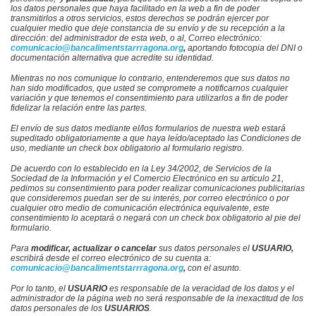
los datos personales que haya facilitado en la web a fin de poder
transmitirlos a otros servicios, estos derechos se podrán ejercer por
cualquier medio que deje constancia de su envío y de su recepción a la
dirección:
del administrador de esta web, o al,
Correo electrónico:
comunicacio@bancalimentstarrragona.org
,
aportando fotocopia del DNI o
documentación alternativa que acredite su identidad.
Mientras no nos comunique lo contrario, entenderemos que sus datos no
han sido modificados, que usted se compromete a notificarnos cualquier
variación y que tenemos el consentimiento para utilizarlos a fin de poder
fidelizar la relación entre las partes.
El envío de sus datos mediante el/los formularios de nuestra web estará
supeditado obligatoriamente a que haya leído/aceptado las Condiciones de
uso, mediante un check box obligatorio al formulario registro.
De acuerdo con lo establecido en la Ley 34/2002, de Servicios de la
Sociedad de la Información y el Comercio Electrónico en su artículo 21,
pedimos su consentimiento para poder realizar comunicaciones publicitarias
que consideremos puedan ser de su interés, por correo electrónico o por
cualquier otro medio de comunicación electrónica equivalente, este
consentimiento lo aceptará o negará con un check box obligatorio al pie del
formulario.
Para
modificar, actualizar o cancelar
sus datos personales el
USUARIO,
escribirá desde el correo electrónico de su cuenta a:
comunicacio@bancalimentstarrragona.org
,
con el asunto.
Por lo tanto, el
USUARIO
es responsable de la veracidad de los datos y e
l
administrador de la página web
no será responsable de la inexactitud de los
datos personales de los
USUARIOS
.