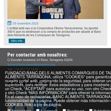
05 novembre 2025
L'entitat amb seu a la Cooperativa Obrera Tarraconense, ha aportat
300 € que es destinaran a la compra de productes per abastir al Banc
dels Aliments de les Comarques de Tarragona.
Més info
Per contactar amb nosaltres:
C/ Escultor rocamora 14 Reus, Tarragona 43204
admin@bancalimentstarragona.org
Telf.. +34 977 75 74 44
FUNDACIO BANC DELS ALIMENTS COMARQUES DE TARR
Comparteix la pàgina:
ALIMENTS TARRAGONA, utiliza "COOKIES" para garantizar 
nuestro portal web, mejorando la seguridad, para obtener un
superiores, para recoger datos estadísticos y para mostrarle
un Check, "ACEPTAR" para autorizar su uso, con otro Che
Avís legal
Política Privacitat
Política de cookies
Ús de donacions
y otro Check “MAS INFORMACIÓN” para ofrecer la informació
En el caso de rechazarlas, BANC ALIMENTS TARRAGONA, n
funcionalidad de la página. Puede obtener más informació
COOKIES (link) a pie de página.
Necessàries
Funcionals
Rendiment
Publicitàri