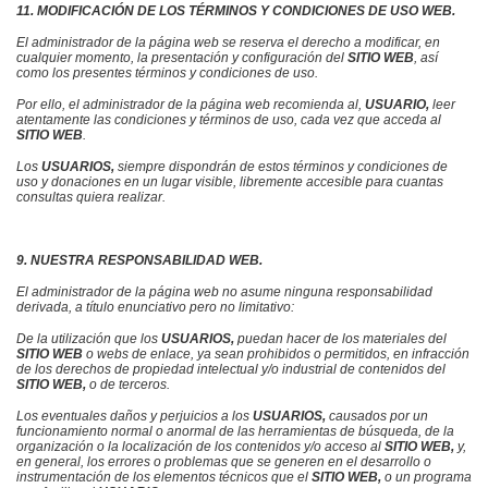
11. MODIFICACIÓN DE LOS TÉRMINOS Y CONDICIONES DE USO WEB.
El administrador de la página web
se reserva el derecho a modificar, en
cualquier momento, la presentación y configuración del
SITIO WEB
, así
como los presentes términos y condiciones de uso.
Por ello, e
l administrador de la página web
recomienda al,
USUARIO,
leer
atentamente las condiciones y términos de uso, cada vez que acceda al
SITIO WEB
.
Los
USUARIOS,
siempre dispondrán de estos términos y condiciones de
uso y donaciones en un lugar visible, libremente accesible para cuantas
consultas quiera realizar.
9. NUESTRA RESPONSABILIDAD WEB.
El administrador de la página web
no asume ninguna responsabilidad
derivada, a título enunciativo pero no limitativo:
De la utilización que los
USUARIOS,
puedan hacer de los materiales del
SITIO
WEB
o webs de enlace, ya sean prohibidos o permitidos, en infracción
de los derechos de propiedad intelectual y/o industrial de contenidos del
SITIO WEB,
o de terceros.
Los eventuales daños y perjuicios a los
USUARIOS,
causados ​​por un
funcionamiento normal o anormal de las herramientas de búsqueda, de la
organización o la localización de los contenidos y/o acceso al
SITIO WEB,
y,
en general, los errores o problemas que se generen en el desarrollo o
instrumentación de los elementos técnicos que el
SITIO WEB,
o un programa