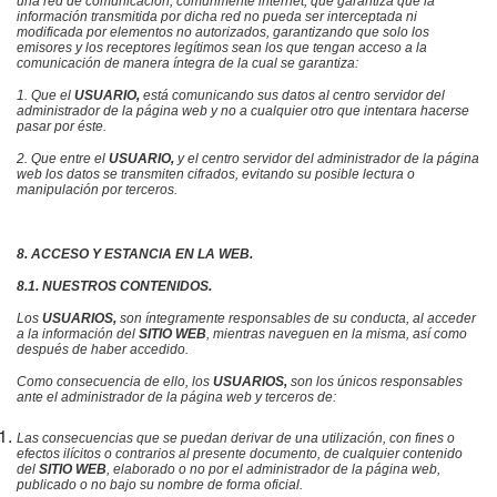
una red de comunicación, comúnmente internet, que garantiza que la
información transmitida por dicha red no pueda ser interceptada ni
modificada por elementos no autorizados, garantizando que solo los
emisores y los receptores legítimos sean los que tengan acceso a la
comunicación de manera íntegra de la cual se garantiza:
1. Que el
USUARIO,
está comunicando sus datos al centro servidor de
l
administrador de la página web
y no a cualquier otro que intentara hacerse
pasar por éste.
2. Que entre el
USUARIO,
y el centro servidor de
l administrador de la página
web
los datos se transmiten cifrados, evitando su posible lectura o
manipulación por terceros.
8. ACCESO Y ESTANCIA EN LA WEB.
8.1. NUESTROS CONTENIDOS.
Los
USUARIOS,
son íntegramente responsables de su conducta, al acceder
a la información del
SITIO WEB
, mientras naveguen en la misma, así como
después de haber accedido.
Como consecuencia de ello, los
USUARIOS,
son los únicos responsables
ante e
l administrador de la página web
y terceros de:
Las consecuencias que se puedan derivar de una utilización, con fines o
efectos ilícitos o contrarios al presente documento, de cualquier contenido
del
SITIO WEB
, elaborado o no por e
l administrador de la página web
,
publicado o no bajo su nombre de forma oficial.