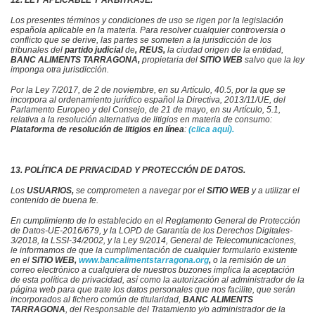
Los presentes términos y condiciones de uso se rigen por la legislación
española aplicable en la materia. Para resolver cualquier controversia o
conflicto que se derive, las partes se someten a la jurisdicción de los
tribunales del
partido judicial
de
, REUS,
la ciudad origen de la entidad,
BANC ALIMENTS TARRAGONA,
propietaria del
SITIO WEB
salvo que la ley
imponga otra jurisdicción.
Por la Ley 7/2017, de 2 de noviembre, en su Artículo, 40.5, por la que se
incorpora al ordenamiento jurídico español la Directiva, 2013/11/UE, del
Parlamento Europeo y del Consejo, de 21 de mayo, en su Artículo, 5.1,
relativa a la resolución alternativa de litigios en materia de consumo:
Plataforma de resolución de litigios en línea
:
(clica aquí).
13. POLÍTICA DE PRIVACIDAD Y PROTECCIÓN DE DATOS.
Los
USUARIOS,
se comprometen a navegar por el
SITIO WEB
y a utilizar el
contenido de buena fe.
En cumplimiento de lo establecido en el Reglamento General de Protección
de Datos-UE-2016/679, y la LOPD de Garantía de los Derechos Digitales-
3/2018, la LSSI-34/2002, y la Ley 9/2014, General de Telecomunicaciones,
le informamos de que la cumplimentación de cualquier formulario existente
en el
SITIO WEB,
www.bancalimentstarragona.org
,
o la remisión de un
correo electrónico a cualquiera de nuestros buzones implica la aceptación
de esta política de privacidad, así como la autorización a
l administrador de la
página web
para que trate los datos personales que nos facilite, que serán
incorporados al fichero común de titularidad,
BANC ALIMENTS
TARRAGONA
, de
l Responsable del Tratamiento y/o administrador de la