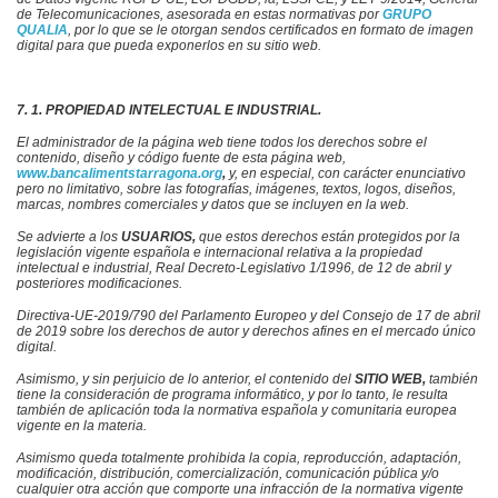
de Telecomunicaciones, asesorada en estas normativas por
GRUPO
QUALIA
,
por lo que se le otorgan sendos certificados en formato de imagen
digital para que pueda exponerlos en su sitio web.
7. 1. PROPIEDAD INTELECTUAL E INDUSTRIAL.
El administrador de la página web
tiene todos los derechos sobre el
contenido, diseño y código fuente de esta página web,
www.bancalimentstarragona.org
,
y, en especial, con carácter enunciativo
pero no limitativo, sobre las fotografías, imágenes, textos, logos, diseños,
marcas, nombres comerciales y datos que se incluyen en la web.
Se advierte a los
USUARIOS,
que estos derechos están protegidos por la
legislación vigente española e internacional relativa a la propiedad
intelectual e industrial, Real Decreto-Legislativo 1/1996, de 12 de abril y
posteriores modificaciones.
Directiva-UE-2019/790 del Parlamento Europeo y del Consejo de 17 de abril
de 2019 sobre los derechos de autor y derechos afines en el mercado único
digital.
Asimismo, y sin perjuicio de lo anterior, el contenido del
SITIO WEB,
también
tiene la consideración de programa informático, y por lo tanto, le resulta
también de aplicación toda la normativa española y comunitaria europea
vigente en la materia.
Asimismo queda totalmente prohibida la copia, reproducción, adaptación,
modificación, distribución, comercialización, comunicación pública y/o
cualquier otra acción que comporte una infracción de la normativa vigente