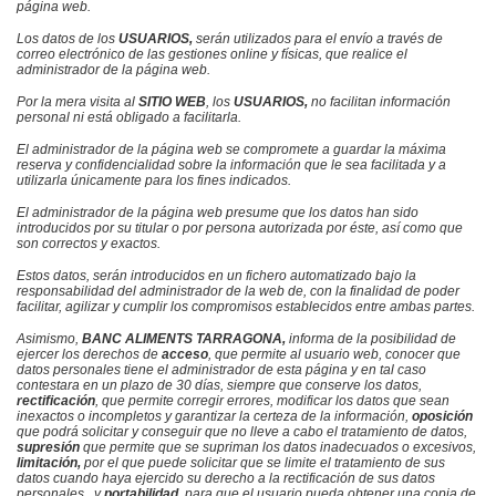
página web
.
Los datos de los
USUARIOS,
serán utilizados para el envío a través de
correo electrónico de las gestiones online y físicas, que realice e
l
administrador de la página web
.
Por la mera visita al
SITIO WEB
, los
USUARIOS,
no facilitan información
personal ni está obligado a facilitarla.
El administrador de la página web
se compromete a guardar la máxima
reserva y confidencialidad sobre la información que le sea facilitada y a
utilizarla únicamente para los fines indicados.
El administrador de la página web
presume que los datos han sido
introducidos por su titular o por persona autorizada por éste, así como que
son correctos y exactos.
Estos datos, serán introducidos en un fichero automatizado bajo la
responsabilidad del administrador de la web de, con la finalidad de poder
facilitar, agilizar y cumplir los compromisos establecidos entre ambas partes.
Asimismo,
BANC ALIMENTS TARRAGONA,
informa de la posibilidad de
ejercer los derechos de
acceso
, que permite al usuario web, conocer que
datos personales tiene el administrador de esta página y en tal caso
contestara en un plazo de 30 días, siempre que conserve los datos,
rectificación
, que permite corregir errores, modificar los datos que sean
inexactos o incompletos y garantizar la certeza de la información,
oposición
que podrá solicitar y conseguir que no lleve a cabo el tratamiento de datos,
supresión
que permite que se supriman los datos inadecuados o excesivos,
limitación,
por el que puede solicitar que se limite el tratamiento de sus
datos cuando haya ejercido su derecho a la rectificación de sus datos
personales, y
portabilidad
, para que el usuario pueda obtener una copia de