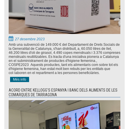
27 desembre 2023
Amb una subvenció de 149.000 € del Departament de Drets Socials de
la Generalitat de Catalunya, s'han distribuït, a, 60.050 litres de llet,
46.200 litres d'oli de girasol, 4.490 copes menstruals i 3.376 compreses
menstruals reutilitzables. Es tracta d'una iniciativa pionera a Catalunya
en el subministrament de productes d'higiene femenina.,
COSPE2023 Aquests productes, tant els alimentaris com sobre tot els
d'higiene femenina, han estat molt ben rebuts per les entitats que
col·laboren en el repartiment a les persones beneficiàries.
Més info
ACORD ENTRE KELLOGG'S ESPANYA I BANC DELS ALIMENTS DE LES
COMARQUES DE TARRAGONA