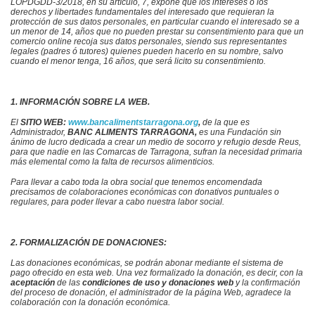
LOPDGDD-3/2018, en su artículo, 7, expone que los intereses o los
derechos y libertades fundamentales del interesado que requieran la
protección de sus datos personales, en particular cuando el interesado se a
un menor de 14, años que no pueden prestar su consentimiento para que un
comercio online recoja sus datos personales, siendo sus representantes
legales (padres ó tutores) quienes pueden hacerlo en su nombre, salvo
cuando el menor tenga, 16 años, que será licito su consentimiento.
1. INFORMACIÓN SOBRE LA WEB.
El
SITIO WEB:
www.bancalimentstarragona.org
,
de la que es
Administrador,
BANC ALIMENTS TARRAGONA,
es una Fundación sin
ánimo de lucro dedicada a crear un medio de socorro y refugio desde Reus,
para que nadie en las Comarcas de Tarragona, sufran la necesidad primaria
más elemental como la falta de recursos alimenticios.
Para llevar a cabo toda la obra social que tenemos encomendada
precisamos de colaboraciones económicas con donativos puntuales o
regulares, para poder llevar a cabo nuestra labor social.
2. FORMALIZACIÓN DE DONACIONES:
Las donaciones económicas, se podrán abonar mediante el sistema de
pago ofrecido en esta web.
Una vez formalizado la donación, es decir, con la
aceptación
de las
condiciones de uso y donaciones
web
y la confirmación
del proceso de donación,
el administrador de la página Web, agradece la
colaboración con la donación económica.