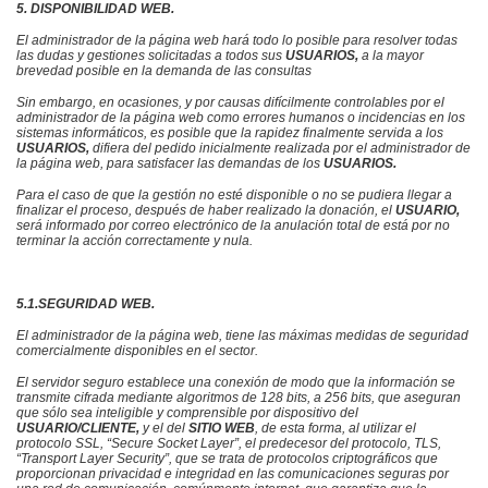
5. DISPONIBILIDAD WEB.
El administrador de la página web
hará todo lo posible para resolver todas
las dudas y gestiones solicitadas a todos sus
USUARIOS,
a la mayor
brevedad posible en la demanda de las consultas
Sin embargo, en ocasiones, y por causas difícilmente controlables por
el
administrador de la página web
como errores humanos o incidencias en los
sistemas informáticos, es posible que la rapidez finalmente servida a los
USUARIOS,
difiera del pedido inicialmente realizada por
el administrador de
la página web,
para satisfacer las demandas de los
USUARIOS.
Para el caso de que la gestión no esté disponible o no se pudiera llegar a
finalizar el proceso, después de haber realizado la donación, el
USUARIO,
será informado por correo electrónico de la anulación total de está por no
terminar la acción correctamente y nula.
5.1.SEGURIDAD WEB.
El administrador de la página web,
tiene las máximas medidas de seguridad
comercialmente disponibles en el sector.
El servidor seguro establece una conexión de modo que la información se
transmite cifrada mediante algoritmos de 128 bits, a 256 bits, que aseguran
que sólo sea inteligible y comprensible por dispositivo del
USUARIO/CLIENTE,
y el del
SITIO WEB
, de esta forma, al utilizar el
protocolo SSL, “Secure Socket Layer”, el predecesor del protocolo, TLS,
“Transport Layer Security”, que se trata de protocolos criptográficos que
proporcionan privacidad e integridad en las comunicaciones seguras por