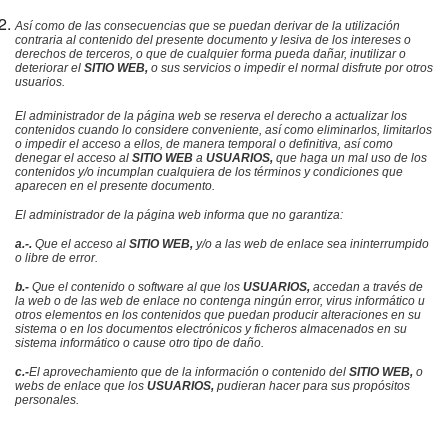
Así como de las consecuencias que se puedan derivar de la utilización
contraria al contenido del presente documento y lesiva de los intereses o
derechos de terceros, o que de cualquier forma pueda dañar, inutilizar o
deteriorar el
SITIO WEB,
o sus servicios o impedir el normal disfrute por otros
usuarios.
El administrador de la página web
se reserva el derecho a actualizar los
contenidos cuando lo considere conveniente, así como eliminarlos, limitarlos
o impedir el acceso a ellos, de manera temporal o definitiva, así como
denegar el acceso al
SITIO WEB
a
USUARIOS,
que haga un mal uso de los
contenidos y/o incumplan cualquiera de los términos y condiciones que
aparecen en el presente documento.
El administrador de la página web
informa que no garantiza:
a.-.
Que el acceso al
SITIO WEB,
y/o a las web de enlace sea ininterrumpido
o libre de error.
b.-
Que el contenido o software al que los
USUARIOS,
accedan a través de
la web o de las web de enlace no contenga ningún error, virus informático u
otros elementos en los contenidos que puedan producir alteraciones en su
sistema o en los documentos electrónicos y ficheros almacenados en su
sistema informático o cause otro tipo de daño.
c.-
El aprovechamiento que de la información o contenido del
SITIO WEB,
o
webs de enlace que los
USUARIOS,
pudieran hacer para sus propósitos
personales.