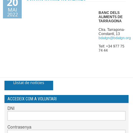
20
MAI
Donacions
BANC DELS
2022
ALIMENTS DE
TARRAGONA
Contacte
Ctra. Tarragona-
Constantí, 13
bdatgn@bdatgn.org
Telf. +34 977 75
74 44
Llistat de notícies
ACCEDEIX COM A VOLUNTARI
DNI
Contrasenya