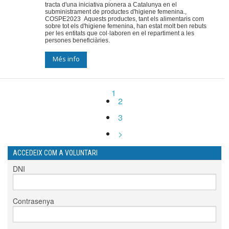
tracta d'una iniciativa pionera a Catalunya en el
subministrament de productes d'higiene femenina.,
COSPE2023 Aquests productes, tant els alimentaris com
sobre tot els d'higiene femenina, han estat molt ben rebuts
per les entitats que col·laboren en el repartiment a les
persones beneficiàries.
Més info
1
2
3
>
ACCEDEIX COM A VOLUNTARI
DNI
Contrasenya