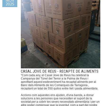
NOV
2025
CASAL JOVE DE REUS - RECAPTE DE ALIMENTS
"Com cada any, el Casal Jove de Reus ha celebrat la
Campanya del Túnel del Terror a la Palma de Reus i
aprofitant aquest esdeveniment ha recaptat aliments per al
Banc dels Aliments de les Comarques de Tarragona ,
recaptant un total de 550 quilos entre llet i pasta alimentària.
Accions com aquestes ens ajuden, d'una banda, a donar
solucions a les persones que necessiten el suport de la
societat per a cobrir les seves necessitats alimentària i per un
altre poder comprovar que la joventut, com a part del nostre