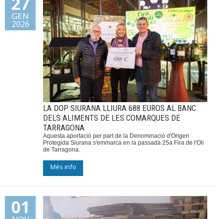
27
GEN
Donacions
2026
Contacte
LA DOP SIURANA LLIURA 688 EUROS AL BANC
DELS ALIMENTS DE LES COMARQUES DE
TARRAGONA
Aquesta aportació per part de la Denominació d'Origen
Protegida Siurana s'emmarca en la passada 25a Fira de l'Oli
de Tarragona.
Més info
01