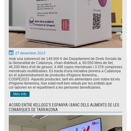
27 desembre 2023
Amb una subvenció de 149.000 € del Departament de Drets Socials de
la Generalitat de Catalunya, s'han distribuït, a, 60.050 litres de llet,
46.200 litres d'oli de girasol, 4.490 copes menstruals i 3.376 compreses
menstruals reutilitzables. Es tracta d'una iniciativa pionera a Catalunya
en el subministrament de productes d'higiene femenina.,
COSPE2023 Aquests productes, tant els alimentaris com sobre tot els
d'higiene femenina, han estat molt ben rebuts per les entitats que
col·laboren en el repartiment a les persones beneficiàries.
Més info
ACORD ENTRE KELLOGG'S ESPANYA I BANC DELS ALIMENTS DE LES
COMARQUES DE TARRAGONA