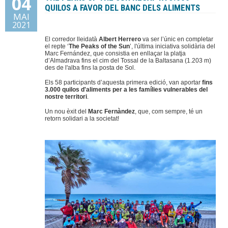
04
QUILOS A FAVOR DEL BANC DELS ALIMENTS
MAI
Donacions
2021
El corredor lleidatà
Albert Herrero
va ser l’únic en completar
Contacte
el repte ‘
The Peaks of the Sun
’, l'última iniciativa solidària del
Marc Fernández, que consistia en enllaçar la platja
d’Almadrava fins el cim del Tossal de la Baltasana (1.203 m)
des de l'alba fins la posta de Sol.
Els 58 participants d’aquesta primera edició, van aportar
fins
3.000 quilos d'aliments per a les famílies vulnerables del
nostre territori
.
Un nou èxit del
Marc Fernàndez
, que, com sempre, té un
retorn solidari a la societat!