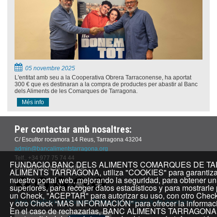
05 novembre 2025
L'entitat amb seu a la Cooperativa Obrera Tarraconense, ha aportat
300 € que es destinaran a la compra de productes per abastir al Banc
dels Aliments de les Comarques de Tarragona.
Més info
Per contactar amb nosaltres:
C/ Escultor rocamora 14 Reus, Tarragona 43204
admin@bancalimentstarragona.org
Telf.. +34 977 75 74 44
FUNDACIO BANC DELS ALIMENTS COMARQUES DE TARR
Comparteix la pàgina:
ALIMENTS TARRAGONA, utiliza "COOKIES" para garantizar 
nuestro portal web, mejorando la seguridad, para obtener un
superiores, para recoger datos estadísticos y para mostrarle
un Check, "ACEPTAR" para autorizar su uso, con otro Che
Avís legal
Política Privacitat
Política de cookies
Ús de donacions
y otro Check “MAS INFORMACIÓN” para ofrecer la informació
En el caso de rechazarlas, BANC ALIMENTS TARRAGONA, n