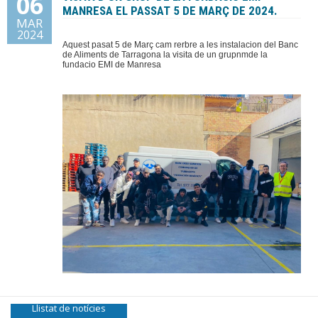
06
MANRESA EL PASSAT 5 DE MARÇ DE 2024.
MAR
Donacions
2024
Aquest pasat 5 de Març cam rerbre a les instalacion del Banc
de Aliments de Tarragona la visita de un grupnmde la
Contacte
fundacio EMI de Manresa
Llistat de notícies