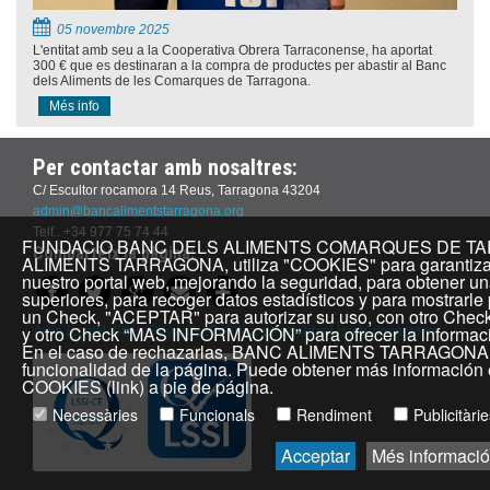
05 novembre 2025
L'entitat amb seu a la Cooperativa Obrera Tarraconense, ha aportat
300 € que es destinaran a la compra de productes per abastir al Banc
dels Aliments de les Comarques de Tarragona.
Més info
Per contactar amb nosaltres:
C/ Escultor rocamora 14 Reus, Tarragona 43204
admin@bancalimentstarragona.org
Telf.. +34 977 75 74 44
FUNDACIO BANC DELS ALIMENTS COMARQUES DE TARR
Comparteix la pàgina:
ALIMENTS TARRAGONA, utiliza "COOKIES" para garantizar 
nuestro portal web, mejorando la seguridad, para obtener un
superiores, para recoger datos estadísticos y para mostrarle
un Check, "ACEPTAR" para autorizar su uso, con otro Che
Avís legal
Política Privacitat
Política de cookies
Ús de donacions
y otro Check “MAS INFORMACIÓN” para ofrecer la informació
En el caso de rechazarlas, BANC ALIMENTS TARRAGONA, n
funcionalidad de la página. Puede obtener más informació
COOKIES (link) a pie de página.
Necessàries
Funcionals
Rendiment
Publicitàri
Acceptar
Més informació