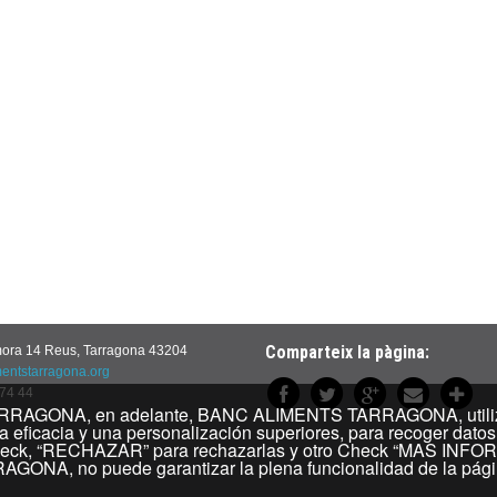
Comparteix la pàgina:
mora 14 Reus, Tarragona 43204
ntstarragona.org
 74 44
, en adelante, BANC ALIMENTS TARRAGONA, utiliza "COO
 eficacia y una personalización superiores, para recoger datos
heck, “RECHAZAR” para rechazarlas y otro Check “MAS INFORMA
GONA, no puede garantizar la plena funcionalidad de la pági