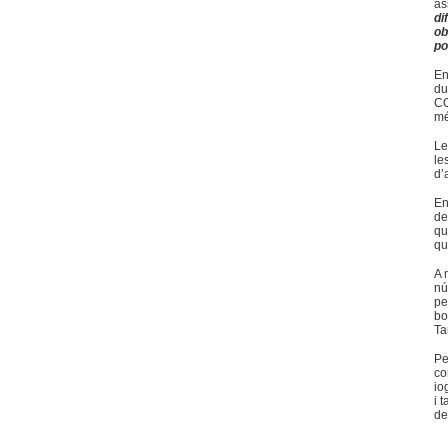
as
di
ob
po
En
du
CO
mé
Le
le
d’
En
de
qu
qu
A 
nú
pe
bo
Ta
Pe
co
io
i 
de