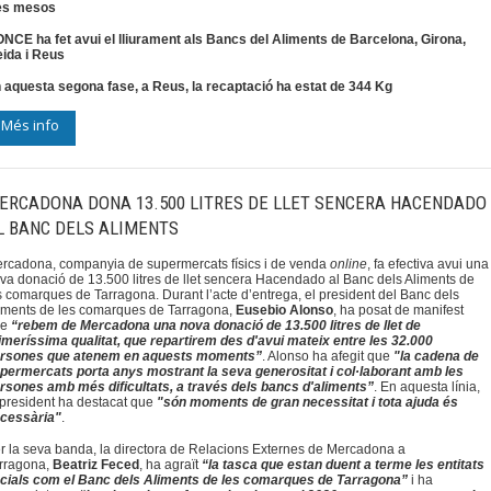
es mesos
ONCE ha fet avui el lliurament als Bancs del Aliments
de Barcelona, Girona,
eida i Reus
 aquesta segona fase, a Reus, la recaptació ha estat de 344 Kg
Més info
ERCADONA DONA 13.500 LITRES DE LLET SENCERA HACENDADO
L BANC DELS ALIMENTS
rcadona, companyia de supermercats físics i de venda
online
, fa efectiva avui una
va donació de 13.500 litres de llet sencera Hacendado al Banc dels Aliments de
s comarques de Tarragona. Durant l’acte d’entrega, el president del Banc dels
iments de les comarques de Tarragona,
Eusebio Alonso
, ha posat de manifest
ue
“rebem de Mercadona una nova donació de 13.500 litres de llet de
imeríssima qualitat, que repartirem des d'avui mateix entre les 32.000
rsones que atenem en aquests moments”
. Alonso ha afegit que
"la cadena de
permercats porta anys mostrant la seva generositat i col·laborant amb les
rsones amb més dificultats, a través dels bancs d'aliments”
. En aquesta línia,
 president ha destacat que
"són moments de gran necessitat i tota ajuda és
cessària"
.
r la seva banda, la directora de Relacions Externes de Mercadona a
rragona,
Beatriz Feced
, ha agraït
“la tasca que estan duent a terme les entitats
cials com el Banc dels Aliments de les comarques de Tarragona”
i ha