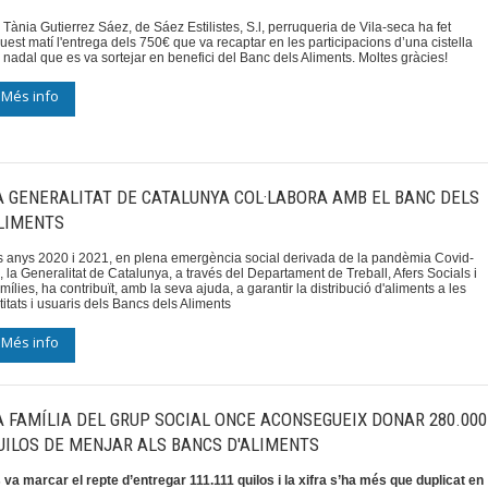
 Tània Gutierrez Sáez, de Sáez Estilistes, S.l, perruqueria de Vila-seca ha fet
uest matí l'entrega dels 750€ que va recaptar en les participacions d’una cistella
 nadal que es va sortejar en benefici del Banc dels Aliments. Moltes gràcies!
Més info
A GENERALITAT DE CATALUNYA COL·LABORA AMB EL BANC DELS
LIMENTS
s anys 2020 i 2021, en plena emergència social derivada de la pandèmia Covid-
, la Generalitat de Catalunya, a través del Departament de Treball, Afers Socials i
mílies, ha contribuït, amb la seva ajuda, a garantir la distribució d'aliments a les
titats i usuaris dels Bancs dels Aliments
Més info
A FAMÍLIA DEL GRUP SOCIAL ONCE ACONSEGUEIX DONAR 280.000
UILOS DE MENJAR ALS BANCS D'ALIMENTS
 va marcar el repte d’entregar 111.111 quilos i la xifra s’ha més que duplicat en