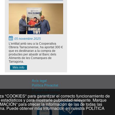
05 novembre 2025
L'entitat amb seu a la Cooperativa
Obrera Tarraconense, ha aportat 300 €
que es destinaran a la compra de
productes per abastir al Banc dels
Aliments de les Comarques de
Tarragona.
Més info
Avís legal
Política Privacitat
Política de cookies
Ús de donacions
KIES" para garantizar el correcto funcionamiento de
 estadísticos y para mostrarle publicidad relevante. Marque
CIÓN” para ofrecer la información de las de todas las
na. Puede obtener más información en nuestra POLÍTICA