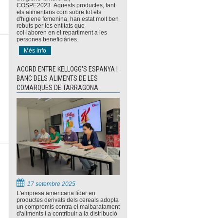
COSPE2023 Aquests productes, tant
els alimentaris com sobre tot els
d'higiene femenina, han estat molt ben
rebuts per les entitats que
col·laboren en el repartiment a les
persones beneficiàries.
Més info
ACORD ENTRE KELLOGG'S ESPANYA I
BANC DELS ALIMENTS DE LES
COMARQUES DE TARRAGONA
17 setembre 2025
L'empresa americana líder en
productes derivats dels cereals adopta
un compromís contra el malbaratament
d'aliments i a contribuir a la distribució