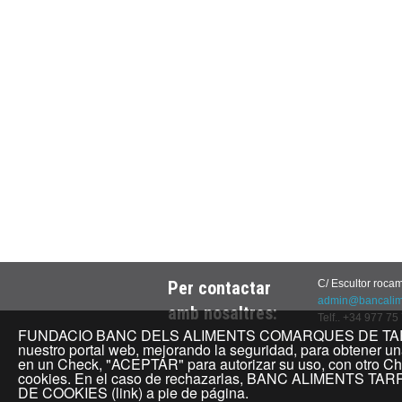
Per contactar
C/ Escultor roca
admin@bancalime
amb nosaltres:
Telf.. +34 977 75
FUNDACIO BANC DELS ALIMENTS COMARQUES DE TARRAGONA
nuestro portal web, mejorando la seguridad, para obtener una
en un Check, "ACEPTAR" para autorizar su uso, con otro C
cookies. En el caso de rechazarlas, BANC ALIMENTS TARRA
DE COOKIES (link) a pie de página.