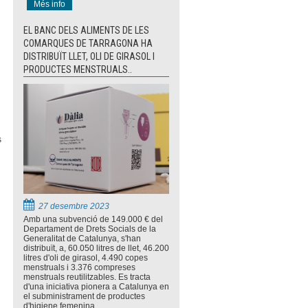
Més info
EL BANC DELS ALIMENTS DE LES
COMARQUES DE TARRAGONA HA
DISTRIBUÏT LLET, OLI DE GIRASOL I
PRODUCTES MENSTRUALS..
e
s
27 desembre 2023
Amb una subvenció de 149.000 € del
Departament de Drets Socials de la
Generalitat de Catalunya, s'han
distribuït, a, 60.050 litres de llet, 46.200
litres d'oli de girasol, 4.490 copes
menstruals i 3.376 compreses
menstruals reutilitzables. Es tracta
d'una iniciativa pionera a Catalunya en
el subministrament de productes
d'higiene femenina.,