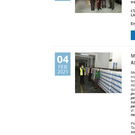
tr
L’
Ll
En
04
M
A
FEB
2021
Me
no
le
Al
q
pr
pe
su
pe
el
ne
Pe
Ta
so