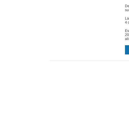
De
su
La
4 
Es
20
al