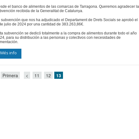
sde el banco de alimentos de las comarcas de Tarragona. Queremos agradecer l
bvención recibida de la Generalitat de Catalunya.
 subvención que nos ha adjudicado el Departament de Drets Socials se aprobó el
de julio de 2024 por una cantidad de 383.263,86€.
ta subvención se dedicó totalmente a la compra de alimentos durante todo el año
24, para su distribución a las personas y colectivos con necesidades de
imentación.
Més info
Primera
<
11
12
13