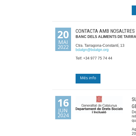
20
CONTACTA AMB NOSALTRES
BANC DELS ALIMENTS DE TARR
MAI
Ctra. Tarragona-Constantí, 13
2022
bdatgn@bdatgn.org
Telf. +34 977 75 74 44
Més info
16
S
G
JUN
De
2024
re
qu
Aq
20