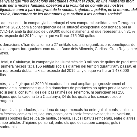
senyalat que
“les donacions efectuades durant el 2020, en uns moments molt
fícils per a moltes famílies, obeeixen a la voluntat de complir les nostres
ligacions com a part integrant de la societat, ajudant a pal·liar, en la mesura del
ssible, l’increment de les demandes que arriben a les entitats socials”.
 aquest sentit, la companyia ha reforçat el seu compromís solidari amb Tarragona
rant el 2020, com a conseqüència de la situació excepcional ocasionada per la
VID-19, amb la donació de 689.000 quilos d’aliments, el que representa un 31 %
s respecte del 2019, any en què va lliurar 475.080 quilos.
s donacions s’han dut a terme a 27 entitats socials i organitzacions benèfiques de
s comarques tarragonines com ara el Banc dels Aliments, Caritas i Creu Roja, entr
altres.
 total, a Catalunya, la companyia ha lliurat més de 3 milions de quilos de producte
 primera necessitat a 156 entitats socials d’arreu del territori durant l’any passat, el
e representa doblar la xifra respecte del 2019, any en què va lliurar 1.478.000
ilos.
més, cal afegir que el 2020 Mercadona ha anat ampliant progressivament el
mero de supermercats que fan donacions de productes no aptes per a la venda
rò si per al consum i, des del passat més de setembre, hi participen les 250
tigues que la cadena té a Catalunya, 34 de les quals a les comarques de
rragona.
l que fa als productes, la cadena de supermercats ha entregat aliments, tant secs
m frescos, com ara llet, llegums, pasta, carn i peix fresc envasat, fruita i verdura,
gurts i postres làcties, pa de motlle, cereals, i sucs i batuts refrigerats, entre d’altres;
també articles d’higiene personal, entre els que destaquen xampús, gels i
sodorants.