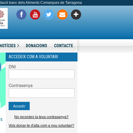
dació banc dels Aliments Comarques de Tarragona
NOTÍCIES
DONACIONS
CONTACTE
ACCEDEIX COM A VOLUNTARI
DNI
Contrasenya
No recordes la teva contrasenya?
'S
Vols donar-te d'alta com a nou voluntari?