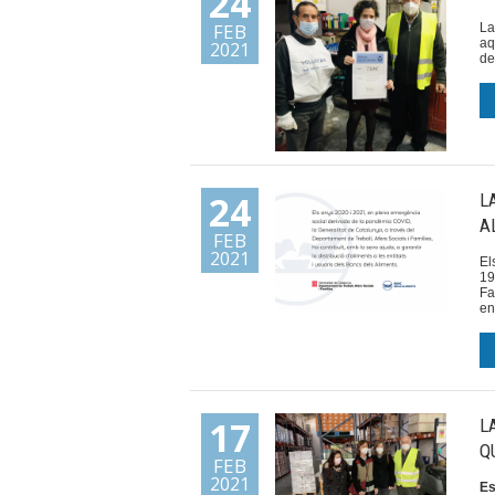
24
FEB
La
aq
2021
de
24
L
A
FEB
2021
El
19
Fa
en
17
L
Q
FEB
2021
Es