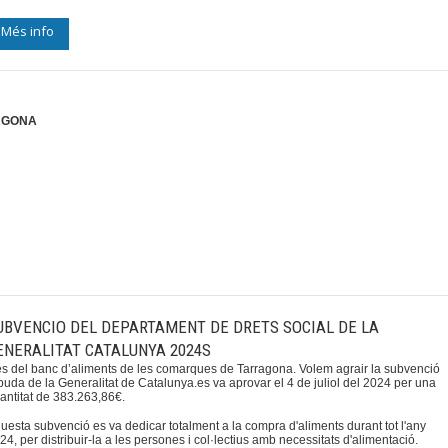
Més info
AGONA
UBVENCIO DEL DEPARTAMENT DE DRETS SOCIAL DE LA
ENERALITAT CATALUNYA 2024S
s del banc d’aliments de les comarques de Tarragona. Volem agrair la subvenció
buda de la Generalitat de Catalunya.es va aprovar el 4 de juliol del 2024 per una
antitat de 383.263,86€.
uesta subvenció es va dedicar totalment a la compra d'aliments durant tot l'any
24, per distribuir-la a les persones i col·lectius amb necessitats d'alimentació.